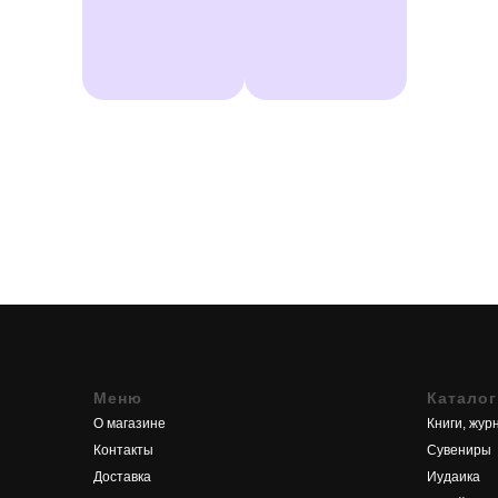
Меню
Каталог
О магазине
Книги, жур
Контакты
Сувениры
Доставка
Иудаика